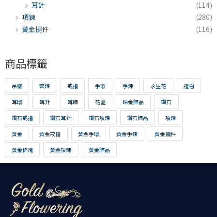
耳針
(114)
項鍊
(280)
黃金擺件
(116)
商品標籤
吊墜
套鍊
戒指
手環
手鍊
永生花
禮物
耳環
耳針
耳飾
花盒
鉑金飾品
鑽石
鑽石戒指
鑽石耳針
鑽石項鍊
鑽石飾品
項鍊
黃金
黃金戒指
黃金手環
黃金手鍊
黃金擺件
黃金條塊
黃金項鍊
黃金飾品