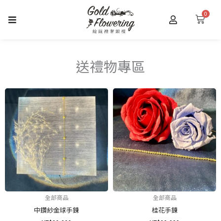
跳
0
購
至
物
主
籃
要
內
送禮物專區
容
全部商品
全部商品
中鑽紗金球手鍊
桂花手鍊