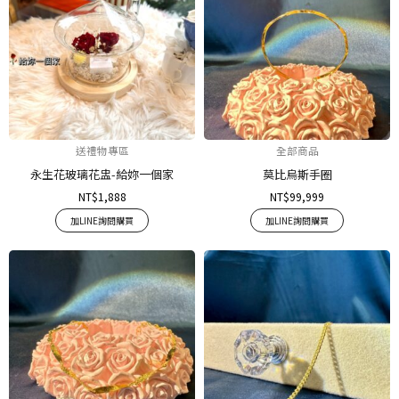
送禮物專區
全部商品
永生花玻璃花盅-給妳一個家
莫比烏斯手圈
NT$
1,888
NT$
99,999
加LINE詢問購買
加LINE詢問購買