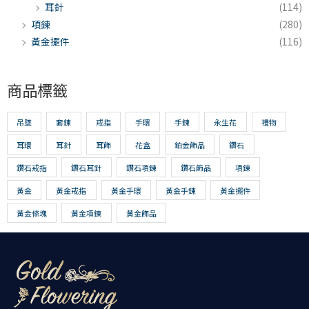
耳針
(114)
項鍊
(280)
黃金擺件
(116)
商品標籤
吊墜
套鍊
戒指
手環
手鍊
永生花
禮物
耳環
耳針
耳飾
花盒
鉑金飾品
鑽石
鑽石戒指
鑽石耳針
鑽石項鍊
鑽石飾品
項鍊
黃金
黃金戒指
黃金手環
黃金手鍊
黃金擺件
黃金條塊
黃金項鍊
黃金飾品