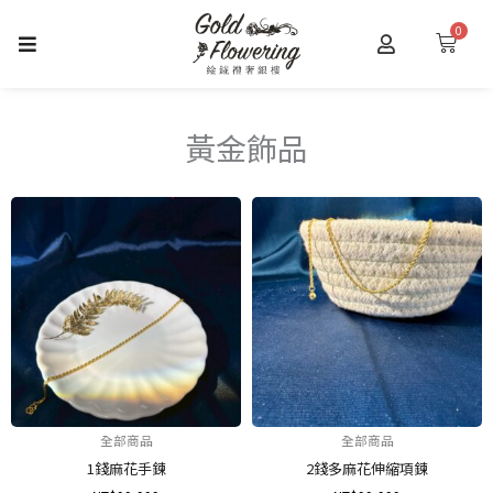
跳
0
購
至
物
主
籃
要
內
黃金飾品
容
全部商品
全部商品
1錢麻花手鍊
2錢多麻花伸縮項鍊