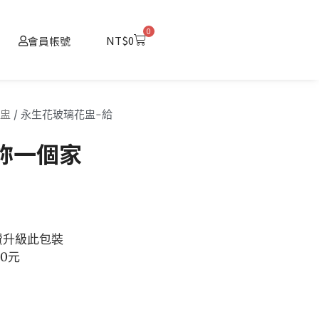
0
購
NT$
0
會員帳號
物
籃
盅
/ 永生花玻璃花盅-給
妳一個家
費升級此包裝
00元