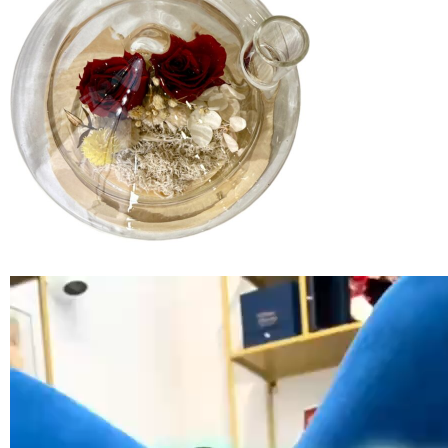
視
訊
播
放
器