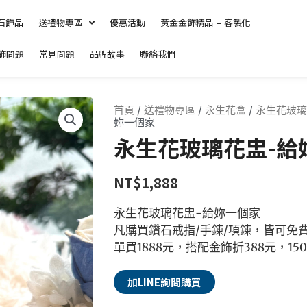
石飾品
送禮物專區
優惠活動
黃金金飾精品 – 客製化
飾問題
常見問題
品牌故事
聯絡我們
首頁
/
送禮物專區
/
永生花盒
/
永生花玻璃
妳一個家
永生花玻璃花盅-給
NT$
1,888
永生花玻璃花盅-給妳一個家
凡購買鑽石戒指/手鍊/項鍊，皆可免
單買1888元，搭配金飾折388元，15
Alternative:
加LINE詢問購買