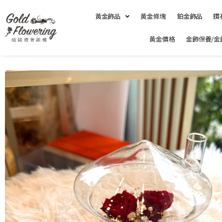
跳
黃金飾品
黃金條塊
鉑金飾品
鑽
至
主
黃金價格
金飾保養/金
要
內
容