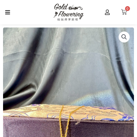
跳
0
購
至
物
主
籃
要
內
容