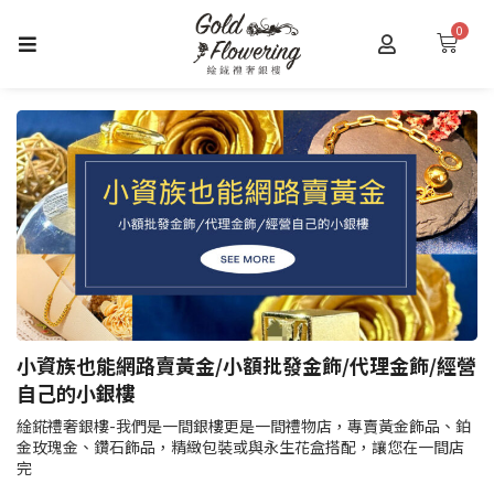
跳
0
購
至
物
主
籃
要
內
容
小資族也能網路賣黃金/小額批發金飾/代理金飾/經營
自己的小銀樓
䋮錵禮奢銀樓-我們是一間銀樓更是一間禮物店，專賣黃金飾品、鉑
金玫瑰金、鑽石飾品，精緻包裝或與永生花盒搭配，讓您在一間店
完