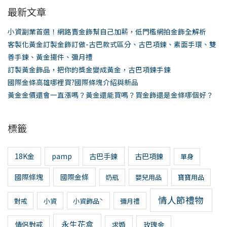
鍵
最新文章
字:
小資副業首選！網路賣金飾幫自己加薪，低門檻網拍金飾全解析
客製化黃金訂製金飾訂做-古巴款式區分、古巴項鍊、素面手環、雙
善手鍊、黃金擺件、彌月禮
訂製黃金飾品，把你的獎金變成黃金，古巴項鍊手鍊
國際金條高雄哪裡買?國際條塊介紹與新品
黃金金價還會一直漲嗎？黃金還能買嗎？買金飾還是金條哪個好？
標籤
18K金
pamp
古巴手鍊
古巴項鍊
單身
國際條塊
國際金條
奶瓶
嬰兒用品
寶寶用品
情人節禮物
對戒
小資
小資飾品ˋ
彌月禮
永生花盒
情侶對戒
求婚
玫瑰金