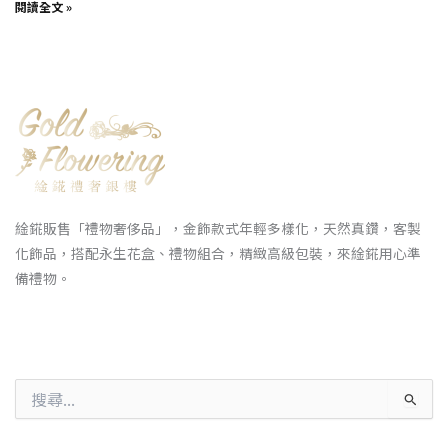
閱讀全文 »
䋮錵販售「禮物奢侈品」，金飾款式年輕多樣化，天然真鑽，客製
化飾品，搭配永生花盒、禮物組合，精緻高級包裝，來䋮錵用心準
備禮物。
搜
尋
關