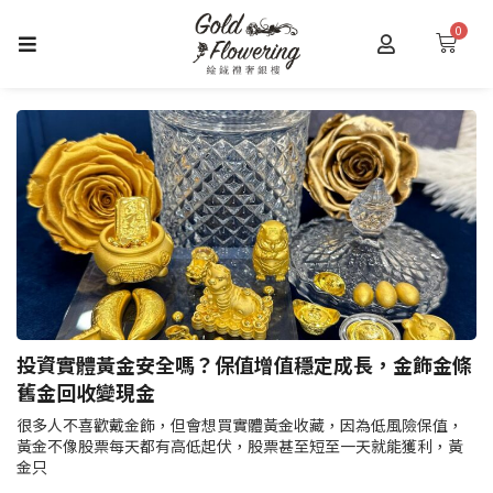
跳
0
購
至
物
主
籃
要
內
容
投資實體黃金安全嗎？保值增值穩定成長，金飾金條
舊金回收變現金
很多人不喜歡戴金飾，但會想買實體黃金收藏，因為低風險保值，
黃金不像股票每天都有高低起伏，股票甚至短至一天就能獲利，黃
金只