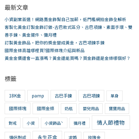
鍵
最新文章
字:
小資副業首選！網路賣金飾幫自己加薪，低門檻網拍金飾全解析
客製化黃金訂製金飾訂做-古巴款式區分、古巴項鍊、素面手環、雙
善手鍊、黃金擺件、彌月禮
訂製黃金飾品，把你的獎金變成黃金，古巴項鍊手鍊
國際金條高雄哪裡買?國際條塊介紹與新品
黃金金價還會一直漲嗎？黃金還能買嗎？買金飾還是金條哪個好？
標籤
18K金
pamp
古巴手鍊
古巴項鍊
單身
國際條塊
國際金條
奶瓶
嬰兒用品
寶寶用品
情人節禮物
對戒
小資
小資飾品ˋ
彌月禮
永生花盒
情侶對戒
求婚
玫瑰金