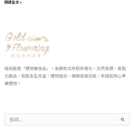
閱讀全文 »
䋮錵販售「禮物奢侈品」，金飾款式年輕多樣化，天然真鑽，客製
化飾品，搭配永生花盒、禮物組合，精緻高級包裝，來䋮錵用心準
備禮物。
搜
尋
關