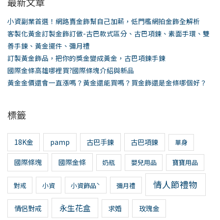
最新文章
字:
小資副業首選！網路賣金飾幫自己加薪，低門檻網拍金飾全解析
客製化黃金訂製金飾訂做-古巴款式區分、古巴項鍊、素面手環、雙
善手鍊、黃金擺件、彌月禮
訂製黃金飾品，把你的獎金變成黃金，古巴項鍊手鍊
國際金條高雄哪裡買?國際條塊介紹與新品
黃金金價還會一直漲嗎？黃金還能買嗎？買金飾還是金條哪個好？
標籤
18K金
pamp
古巴手鍊
古巴項鍊
單身
國際條塊
國際金條
奶瓶
嬰兒用品
寶寶用品
情人節禮物
對戒
小資
小資飾品ˋ
彌月禮
永生花盒
情侶對戒
求婚
玫瑰金