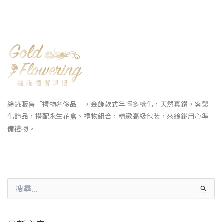
䋮錵販售「禮物奢侈品」，金飾款式年輕多樣化，天然真鑽，客製
化飾品，搭配永生花盒、禮物組合，精緻高級包裝，來䋮錵用心準
備禮物。
搜
尋
關
鍵