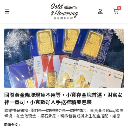
跳
0
購
至
物
主
籃
要
內
容
國際黃金條塊現貨不用等，小資存金塊首選，財富女
神一盎司，小克數好入手送禮精美包裝
䋮錵禮奢銀樓-我們是一間銀樓更是一間禮物店，專賣黃金飾品/國際
條塊、鉑金玫瑰金、鑽石飾品，精緻包裝或與永生花盒搭配，讓您
閱讀全文 »